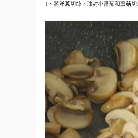
1、將洋蔥切絲，油封小番茄和蘑菇切