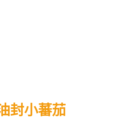
油封小蕃茄