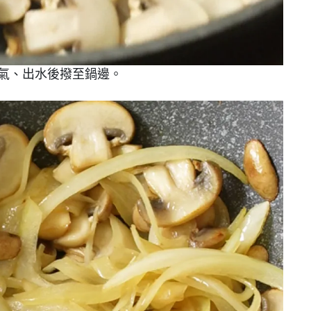
氣、出水後撥至鍋邊。