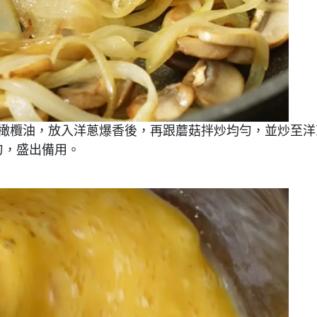
榨橄欖油，放入洋蔥爆香後，再跟蘑菇拌炒均勻，並炒至洋
勻，盛出備用。