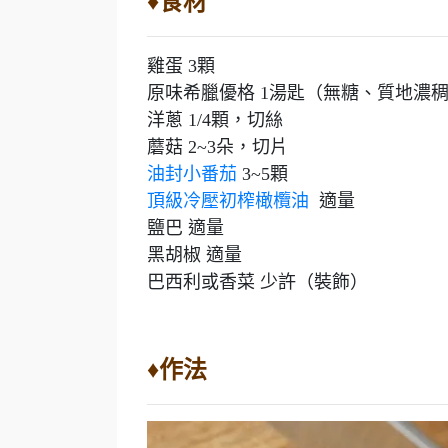
♦食材
雞蛋 3顆
原味希臘優格 1湯匙（無糖、質地濃
洋蔥 1/4顆，切絲
蘑菇 2~3朵，切片
油封小番茄
3~5顆​​​​​​​
頂級冷壓初榨橄欖油
適量
鹽巴 適量
黑胡椒 適量
巴西利或香菜 少許（裝飾）
♦作法