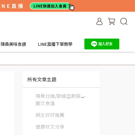
陳桑美味食譜
LINE直播下單教學
所有文章主題
陳桑灶咖/歐維亞廚房🍳
圖文食譜
網友好評推薦
健康好文分享