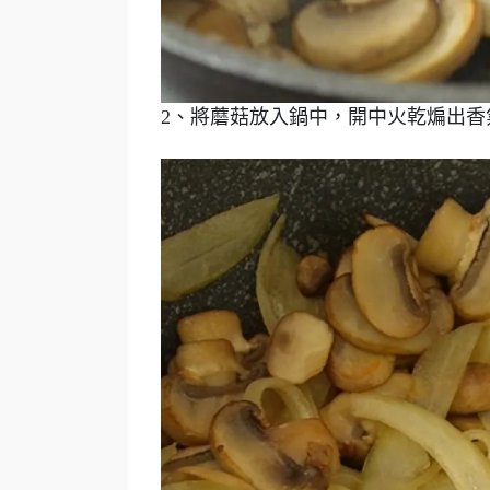
2、將蘑菇放入鍋中，開中火乾煸出香