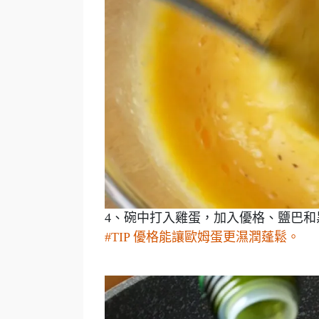
4、碗中打入雞蛋，加入優格、鹽巴和
#TIP 優格能讓歐姆蛋更濕潤蓬鬆。