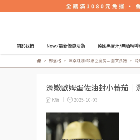
關於我們
New⚡最新優惠活動
德國黑麥汁/無酒精啤
部落格
陳桑灶咖/歐維亞廚房🍳圖文食譜
滑
滑嫩歐姆蛋佐油封小蕃茄｜
K編
2025-10-03