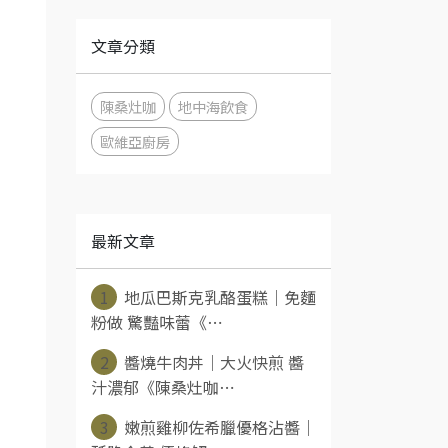
文章分類
陳桑灶咖
地中海飲食
歐維亞廚房
最新文章
1
地瓜巴斯克乳酪蛋糕｜免麵
粉做 驚豔味蕾《⋯
2
醬燒牛肉丼｜大火快煎 醬
汁濃郁《陳桑灶咖⋯
3
嫩煎雞柳佐希臘優格沾醬｜