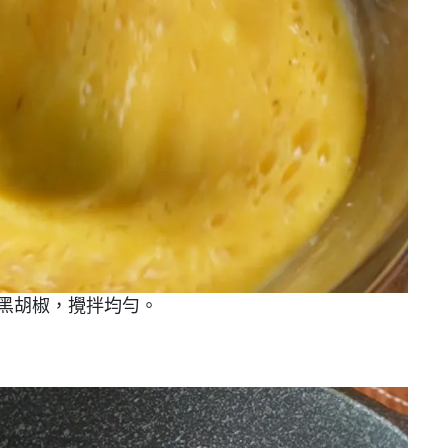
黑胡椒，攪拌均勻。