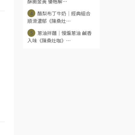
酥脆金黃 優格解⋯
4
酪梨布丁牛奶｜經典組合
順滑濃郁《陳桑灶⋯
5
蔥油拌麵｜慢煸蔥油 鹹香
入味《陳桑灶咖》⋯