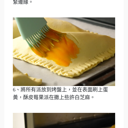
緊邊緣。
6、將所有派放到烤盤上，並在表面刷上蛋
黃，酥皮莓果派在撒上些許白芝麻。