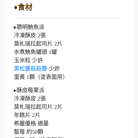
♦食材
▸聰明鮪魚派
冷凍酥皮 2張
莫札瑞拉起司片 2片
水煮鮪魚罐頭 1罐
玉米粒 少許
黑松露菇菇醬
少許
蛋黃 1顆（塗表面用）
▸酥皮莓果派
冷凍酥皮 2張
莫札瑞拉起司片 2片
年糕片 2片
希臘優格 適量
藍莓 約50顆