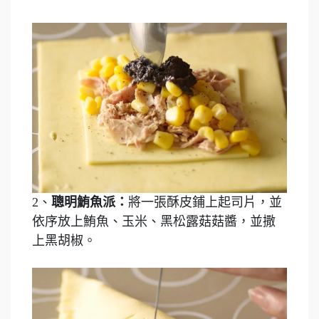
2、
聰明鮪魚派：
將一張酥皮鋪上起司片，並
依序放上鮪魚、玉米、黑松露菇菇醬，並撒
上黑胡椒。