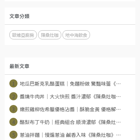
文章分類
歐維亞廚房
陳桑灶咖
地中海飲食
最新文章
1
地瓜巴斯克乳酪蛋糕｜免麵粉做 驚豔味蕾《⋯
2
醬燒牛肉丼｜大火快煎 醬汁濃郁《陳桑灶咖⋯
3
嫩煎雞柳佐希臘優格沾醬｜酥脆金黃 優格解⋯
4
酪梨布丁牛奶｜經典組合 順滑濃郁《陳桑灶⋯
5
蔥油拌麵｜慢煸蔥油 鹹香入味《陳桑灶咖》⋯