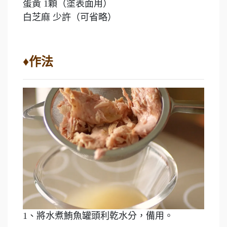
蛋黃 1顆（塗表面用）
白芝麻 少許（可省略）
♦作法
1、將水煮鮪魚罐頭利乾水分，備用。