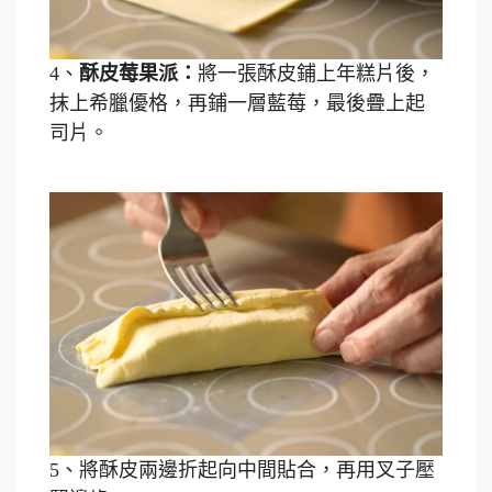
4、
酥皮莓果派：
將一張酥皮鋪上年糕片後，
抹上希臘優格，再鋪一層藍莓，最後疊上起
司片。
5、將酥皮兩邊折起向中間貼合，再用叉子壓