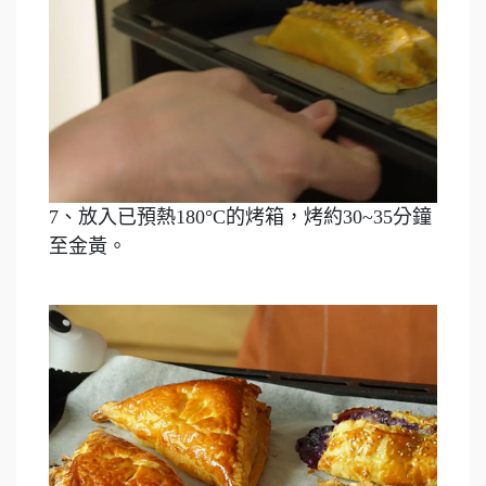
7、放入已預熱180°C的烤箱，烤約30~35分鐘
至金黃。