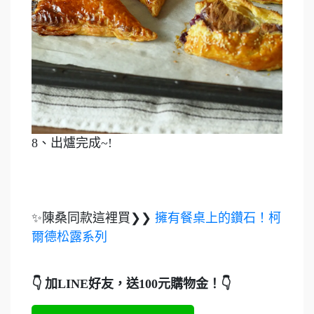
8、出爐完成~!
✨陳桑同款這裡買❯❯
擁有餐桌上的鑽石！柯
爾德松露系列
👇 加LINE好友，送100元購物金！👇