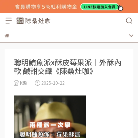
聰明鮪魚派x酥皮莓果派｜外酥內
軟 鹹甜交織《陳桑灶咖》
K編
2025-10-22