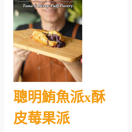
聰明鮪魚派x酥
皮莓果派