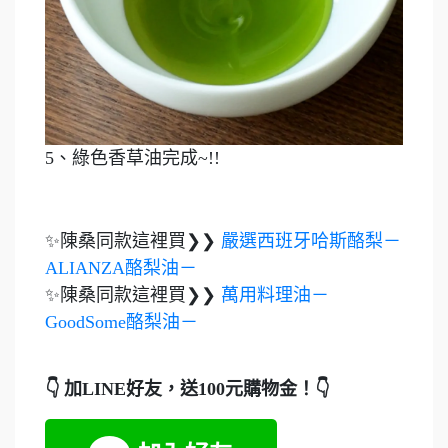
5、綠色香草油完成~!!
✨陳桑同款這裡買❯❯
嚴選西班牙哈斯酪梨－
ALIANZA酪梨油－
✨陳桑同款這裡買❯❯
萬用料理油－
GoodSome酪梨油－
👇 加LINE好友，送100元購物金！👇