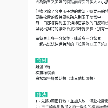
因為簡單又美味的特點而深受許多大人小
但這次除了分享玉子燒的做法，還要來點
要將松露的獨特風味融入到玉子燒當中，
每一口都嚐得到玉子燒綿密柔軟的口感和
呈現出獨特的濃郁香氣和味覺體驗，別有
讓餐桌上多一分驚艷，味蕾多一分驚喜！
一起來試試這道特別的『松露流心玉子燒
食材
雞蛋 3顆
松露橄欖油
白松露牛肝菌菇醬（或其他松露醬）
作法
1、先將3顆蛋打散，並加入約一湯匙松露
2、玉子燒專用鍋加入約一湯匙的松露橄欖