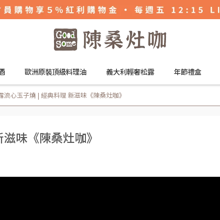
酒
歐洲原裝頂級料理油
義大利輕奢松露
年節禮盒
露流心玉子燒 | 經典料理 新滋味《陳桑灶咖》
 新滋味《陳桑灶咖》