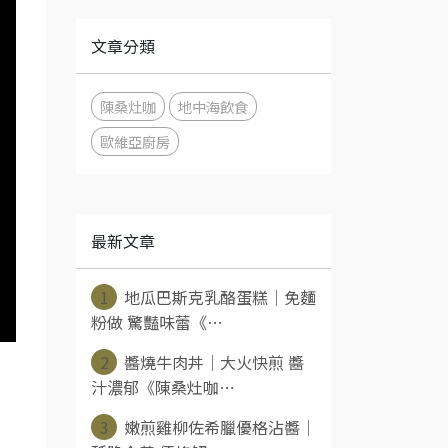
文章分類
陳桑灶咖
地中海飲食
歐維亞廚房
最新文章
1
地瓜巴斯克乳酪蛋糕｜免麵
粉做 驚豔味蕾《⋯
2
醬燒牛肉丼｜大火快煎 醬
汁濃郁《陳桑灶咖⋯
3
嫩煎雞柳佐希臘優格沾醬｜