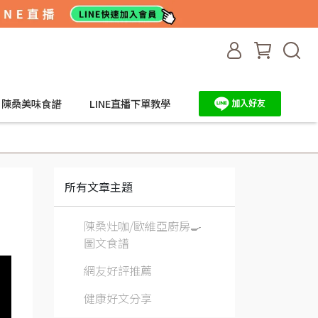
陳桑美味食譜
LINE直播下單教學
所有文章主題
陳桑灶咖/歐維亞廚房🍳
圖文食譜
網友好評推薦
健康好文分享