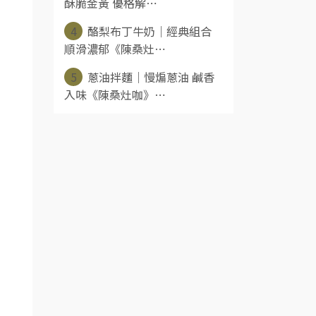
酥脆金黃 優格解⋯
4
酪梨布丁牛奶｜經典組合
順滑濃郁《陳桑灶⋯
5
蔥油拌麵｜慢煸蔥油 鹹香
入味《陳桑灶咖》⋯