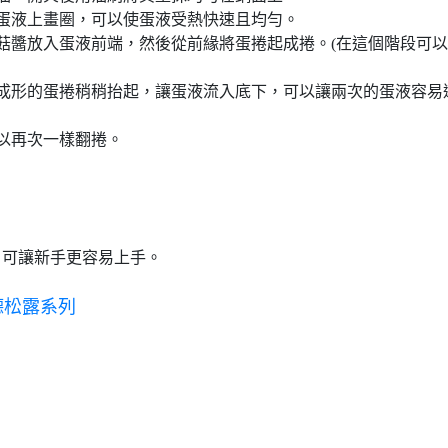
蛋液上畫圈，可以使蛋液受熱快速且均勻。
菇醬放入蛋液前端，然後從前緣將蛋捲起成捲。(在這個階段可
成形的蛋捲稍稍抬起，讓蛋液流入底下，可以讓兩次的蛋液容易
以再次一樣翻捲。
，可讓新手更容易上手。
德松露系列