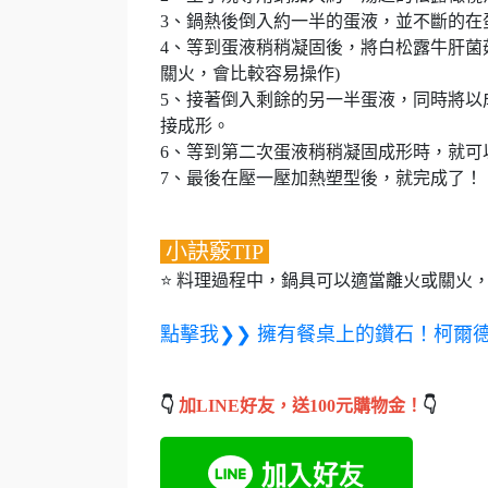
3、鍋熱後倒入約一半的蛋液，並不斷的在
4、等到蛋液稍稍凝固後，將白松露牛肝菌
關火，會比較容易操作)
5、接著倒入剩餘的另一半蛋液，同時將以
接成形。
6、等到第二次蛋液稍稍凝固成形時，就可
7、最後在壓一壓加熱塑型後，就完成了！
小訣竅TIP
⭐ 料理過程中，鍋具可以適當離火或關火
點擊我❯❯ 擁有餐桌上的鑽石！柯爾
👇
加LINE好友，送100元購物金！
👇