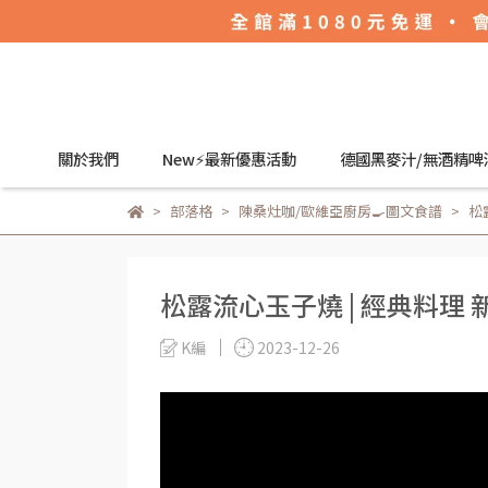
關於我們
New⚡最新優惠活動
德國黑麥汁/無酒精啤
部落格
陳桑灶咖/歐維亞廚房🍳圖文食譜
松
松露流心玉子燒 | 經典料理
K編
2023-12-26