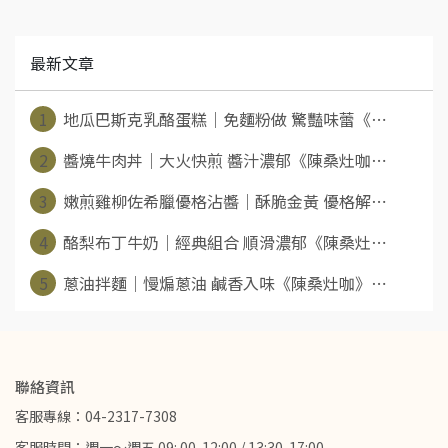
最新文章
1
地瓜巴斯克乳酪蛋糕｜免麵粉做 驚豔味蕾《⋯
2
醬燒牛肉丼｜大火快煎 醬汁濃郁《陳桑灶咖⋯
3
嫩煎雞柳佐希臘優格沾醬｜酥脆金黃 優格解⋯
4
酪梨布丁牛奶｜經典組合 順滑濃郁《陳桑灶⋯
5
蔥油拌麵｜慢煸蔥油 鹹香入味《陳桑灶咖》⋯
聯絡資訊
客服專線：04-2317-7308
客服時間：週一～週五 09: 00-12:00 / 13:30-17:00