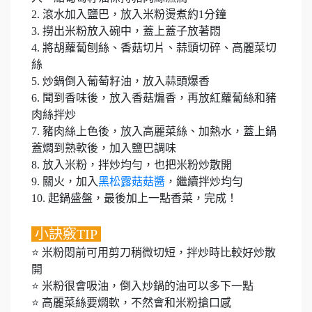
2. 滾水加入鹽巴，放入米粉燙煮約1分鐘
3. 撈出米粉放入碗中，蓋上蓋子放著悶
4. 將胡蘿蔔刨絲、香菇切片、蒜頭切碎、高麗菜切
絲
5. 炒鍋倒入葡萄籽油，放入蒜頭爆香
6. 聞到香味後，放入香菇煸香，再放紅蘿蔔絲和豬
肉絲拌炒
7. 豬肉絲上色後，放入高麗菜絲、加熱水，蓋上鍋
蓋燜到熟軟後，加入鹽巴調味
8. 放入米粉，拌炒均勻，也把米粉炒散開
9. 關火，加入
黑松露菇菇醬
，繼續拌炒均勻
10. 起鍋盛盤，最後加上一點香菜，完成！
小訣竅TIP
⭐ 米粉悶前可用剪刀稍微切短，拌炒時比較好炒散
開
⭐ 米粉很會吸油，倒入炒鍋的油可以多下一點
⭐ 高麗菜絲要燜軟，不然會和米粉搶口感