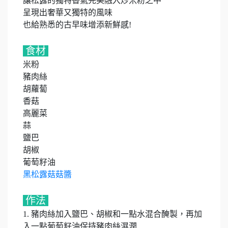
讓松露的獨特香氣完美融入炒米粉之中
呈現出奢華又獨特的風味
也給熟悉的古早味增添新鮮感!
食材
米粉
豬肉絲
胡蘿蔔
香菇
高麗菜
蒜
鹽巴
胡椒
葡萄籽油
黑松露菇菇醬
作法
1. 豬肉絲加入鹽巴、胡椒和一點水混合醃製，再加
入一點葡萄籽油保持豬肉絲濕潤