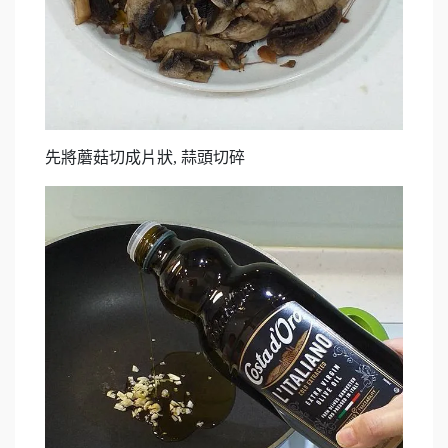
先將蘑菇切成片狀, 蒜頭切碎