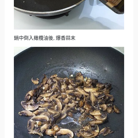
鍋中倒入橄欖油後, 爆香蒜末