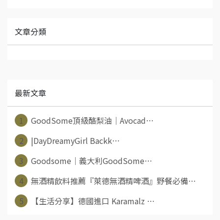
文章分類
最新文章
1
GoodSome頂級酪梨油｜Avocad⋯
2
|DayDreamyGirl Backk⋯
3
Goodsome｜義大利GoodSome⋯
4
無酒精飲料推薦『萊德無酒精啤酒』野餐必備⋯
5
【生活分享】德國進口 Karamalz ⋯