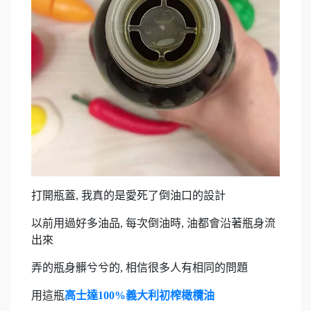
打開瓶蓋, 我真的是愛死了倒油口的設計
以前用過好多油品, 每次倒油時, 油都會沿著瓶身流
出來
弄的瓶身髒兮兮的, 相信很多人有相同的問題
用這瓶
高士達100%義大利初榨橄欖油