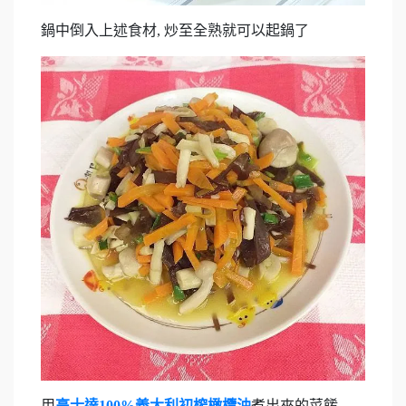
鍋中倒入上述食材, 炒至全熟就可以起鍋了
用
高士達100%義大利初榨橄欖油
煮出來的菜餚