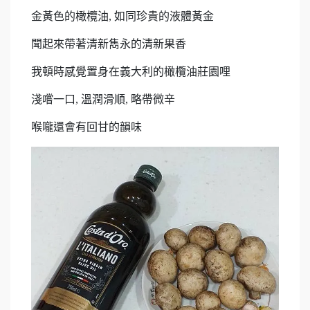
金黃色的橄欖油, 如同珍貴的液體黃金
聞起來帶著清新雋永的清新果香
我頓時感覺置身在義大利的橄欖油莊園哩
淺嚐一口, 溫潤滑順, 略帶微辛
喉嚨還會有回甘的韻味