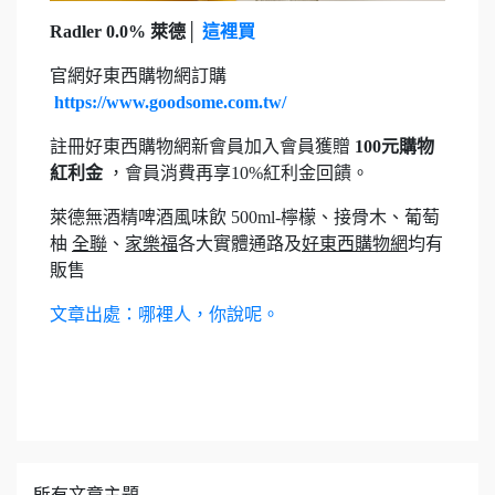
Radler 0.0% 萊德│
這裡買
官網好東西購物網訂購
https://www.goodsome.com.tw/
註冊好東西購物網新會員加入會員獲贈
100元購物
紅利金
，會員消費再享10%紅利金回饋。
萊德無酒精啤酒風味飲 500ml-檸檬、接骨木、葡萄
柚
全聯
、
家樂福
各大實體通路及
好東西購物網
均有
販售
文章出處：哪裡人，你說呢。
所有文章主題