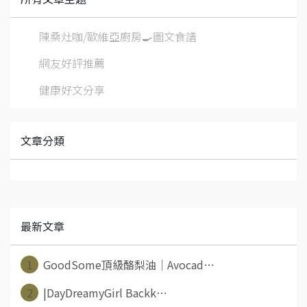
陳桑灶咖/歐維亞廚房🍳圖文食譜
網友好評推薦
健康好文分享
文章分類
最新文章
1
GoodSome頂級酪梨油｜Avocad⋯
2
|DayDreamyGirl Backk⋯