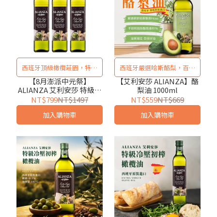
西班牙頂級橄欖莊園，特級
西班牙嚴選哈斯酪梨，百搭
冷壓初榨
萬用好油！
【8月澎派中元祭】
【艾利安莎 ALIANZA】酪
ALIANZA 艾利安莎 特級冷
梨油 1000ml
壓初榨橄欖油 500ml*３入
NT$799
NT$1497
NT$559
NT$669
加入購物車
加入購物車