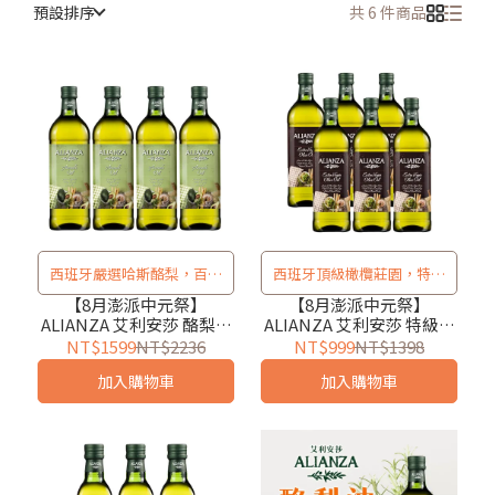
預設排序
共 6 件商品
西班牙嚴選哈斯酪梨，百搭
西班牙頂級橄欖莊園，特級
萬用好油！
冷壓初榨
【8月澎派中元祭】
【8月澎派中元祭】
ALIANZA 艾利安莎 酪梨油
ALIANZA 艾利安莎 特級冷
1000ml*４/６入
壓初榨橄欖油 1000ml*２/
NT$1599
NT$2236
NT$999
NT$1398
６入
加入購物車
加入購物車